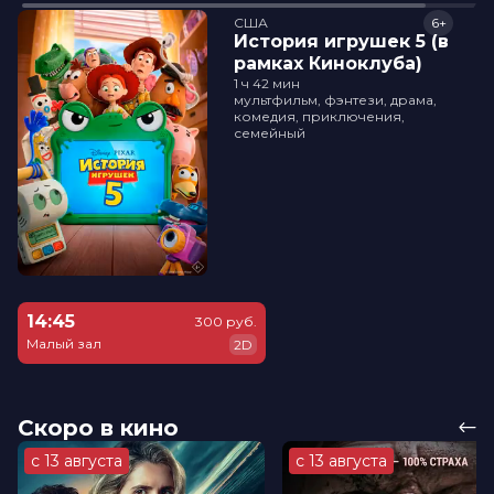
США
6+
История игрушек 5 (в
рамках Киноклуба)
1 ч 42 мин
мультфильм, фэнтези, драма,
комедия, приключения,
семейный
14:45
300 руб.
Малый зал
2D
Скоро в кино
с 13 августа
с 13 августа