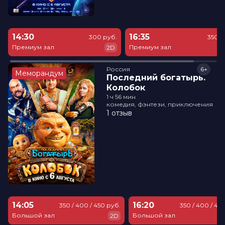
14:30
16:35
300 руб.
350 р
Премиум зал
Премиум зал
2D
Россия
6+
Меморандум
Последний богатырь.
Колобок
1 ч 56 мин
комедия, фэнтези, приключения
1 отзыв
14:05
16:20
350 / 400 / 450 руб.
350 / 400 / 45
Большой зал
Большой зал
2D