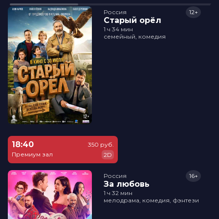
Россия
12+
Старый орёл
1 ч 34 мин
семейный, комедия
18:40
350 руб.
Премиум зал
2D
Россия
16+
За любовь
1 ч 32 мин
мелодрама, комедия, фэнтези