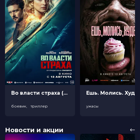
Во власти страха (18+)
Ешь. Моли
боевик, триллер
ужасы
Новости и акции