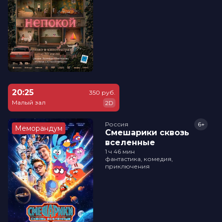
20:25
350 руб.
Малый зал
2D
Россия
6+
Меморандум
Смешарики сквозь
вселенные
1 ч 46 мин
фантастика, комедия,
приключения