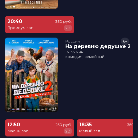
20:40
350 руб.
Премиум зал
2D
Россия
6+
На деревню дедушке 2
1 ч 33 мин
комедия, семейный
12:50
18:35
250 руб.
350 р
Малый зал
Малый зал
2D