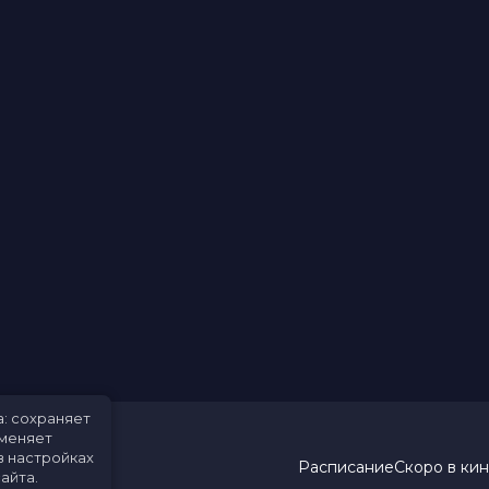
а: сохраняет
именяет
в настройках
Расписание
Скоро в ки
айта.