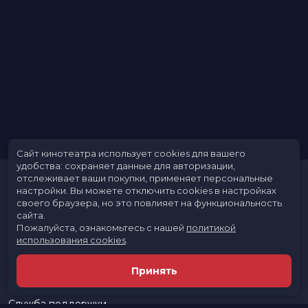
Сайт кинотеатра использует cookies для вашего
удобства: сохраняет данные для авторизации,
отслеживает ваши покупки, применяет персональные
настройки.
Вы можете отключить cookies в настройках
своего браузера, но это повлияет на функциональность
сайта.
Пожалуйста, ознакомьтесь с нашей
политикой
использования cookies
.
Расписание
Скоро в кино
Принять
Новости и акции
Реклама в кинотеатре
Служба поддержки