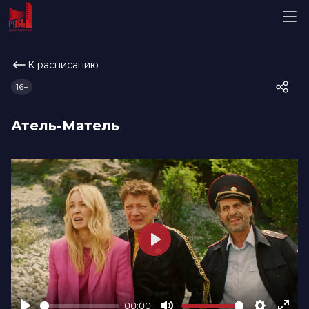
К расписанию
16+
Атель-Матель
Play
00:00