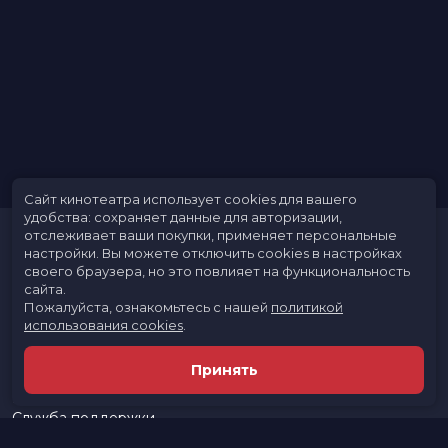
Артем Горбунов, Тимур Акавов
Жанр
комедия
Длительность
1 ч 30 мин
В прокате
с 7 августа до 21 августа
Меморандум
до 14 августа
Сайт кинотеатра использует cookies для вашего
удобства: сохраняет данные для авторизации,
отслеживает ваши покупки, применяет персональные
настройки.
Вы можете отключить cookies в настройках
своего браузера, но это повлияет на функциональность
сайта.
Пожалуйста, ознакомьтесь с нашей
политикой
использования cookies
.
Расписание
Скоро в кино
Принять
Новости и акции
Реклама в кинотеатре
Служба поддержки