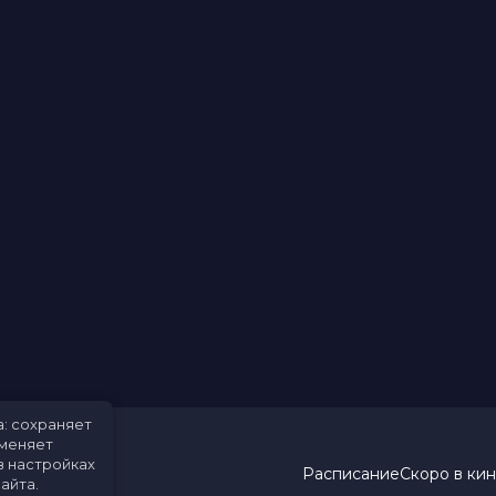
а: сохраняет
именяет
в настройках
Расписание
Скоро в ки
айта.