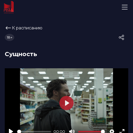
К расписанию
18+
Сущность
Play
00:00