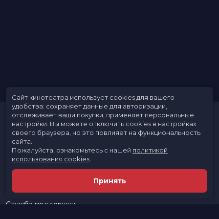
Сайт кинотеатра использует cookies для вашего
удобства: сохраняет данные для авторизации,
отслеживает ваши покупки, применяет персональные
настройки.
Вы можете отключить cookies в настройках
своего браузера, но это повлияет на функциональность
сайта.
Пожалуйста, ознакомьтесь с нашей
политикой
использования cookies
.
Расписание
Скоро в кино
Принять
Новости и акции
Реклама в кинотеатре
Служба поддержки