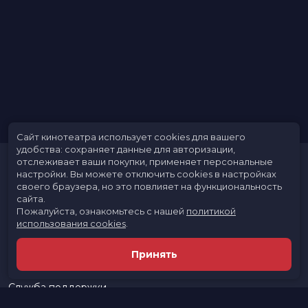
Сайт кинотеатра использует cookies для вашего
удобства: сохраняет данные для авторизации,
отслеживает ваши покупки, применяет персональные
настройки.
Вы можете отключить cookies в настройках
своего браузера, но это повлияет на функциональность
сайта.
Пожалуйста, ознакомьтесь с нашей
политикой
использования cookies
.
Расписание
Скоро в кино
Принять
Новости и акции
Реклама в кинотеатре
Служба поддержки