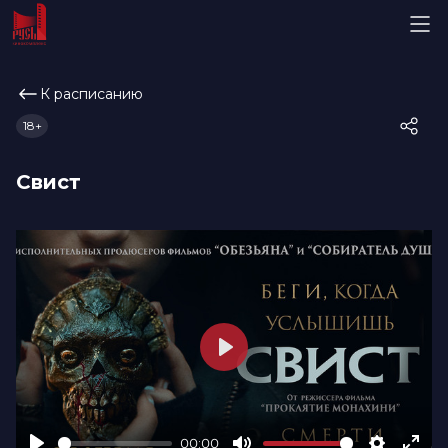
К расписанию
18+
Свист
Play
00:00