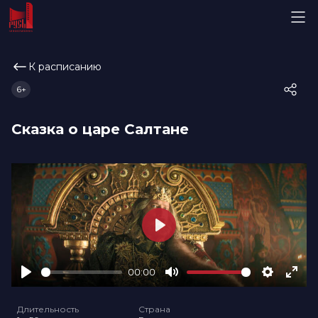
К расписанию
6+
Сказка о царе Салтане
Play
00:00
Play
Mute
Settings
Ente
full
Длительность
Страна