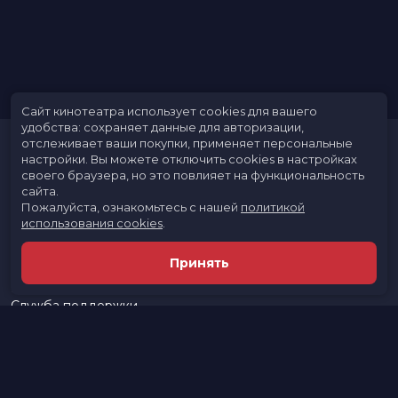
Сайт кинотеатра использует cookies для вашего
удобства: сохраняет данные для авторизации,
отслеживает ваши покупки, применяет персональные
настройки.
Вы можете отключить cookies в настройках
своего браузера, но это повлияет на функциональность
сайта.
Пожалуйста, ознакомьтесь с нашей
политикой
использования cookies
.
Расписание
Скоро в кино
Принять
Новости и акции
Реклама в кинотеатре
Служба поддержки
г. Архангельск, ул. Тимме, 7
Касса:
+7 (911) 554-25-92