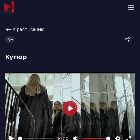
К расписанию
18+
Кутюр
Play
00:00