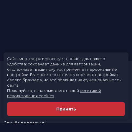
Сайт кинотеатра использует cookies для вашего
удобства: сохраняет данные для авторизации,
отслеживает ваши покупки, применяет персональные
настройки.
Вы можете отключить cookies в настройках
своего браузера, но это повлияет на функциональность
сайта.
Пожалуйста, ознакомьтесь с нашей
политикой
использования cookies
.
Расписание
Скоро в кино
Принять
Новости и акции
Реклама в кинотеатре
Служба поддержки