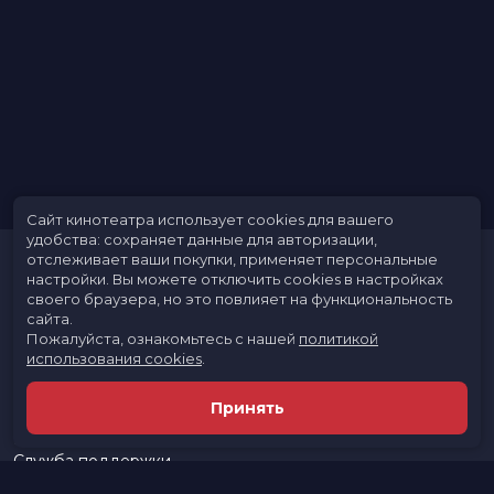
Сайт кинотеатра использует cookies для вашего
удобства: сохраняет данные для авторизации,
отслеживает ваши покупки, применяет персональные
настройки.
Вы можете отключить cookies в настройках
своего браузера, но это повлияет на функциональность
сайта.
Пожалуйста, ознакомьтесь с нашей
политикой
использования cookies
.
Расписание
Скоро в кино
Принять
Новости и акции
Реклама в кинотеатре
Служба поддержки