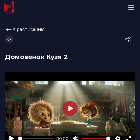
К расписанию
6+
Домовенок Кузя 2
Play
00:00