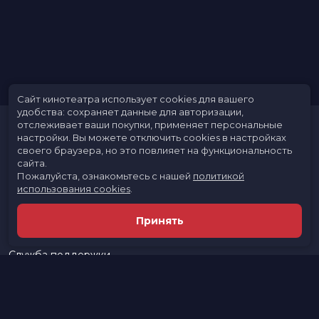
Сайт кинотеатра использует cookies для вашего
удобства: сохраняет данные для авторизации,
отслеживает ваши покупки, применяет персональные
настройки.
Вы можете отключить cookies в настройках
своего браузера, но это повлияет на функциональность
сайта.
Пожалуйста, ознакомьтесь с нашей
политикой
использования cookies
.
Расписание
Скоро в кино
Принять
Новости и акции
Реклама в кинотеатре
Служба поддержки
г. Архангельск, ул. Тимме, 7
Касса:
+7 (911) 554-25-92